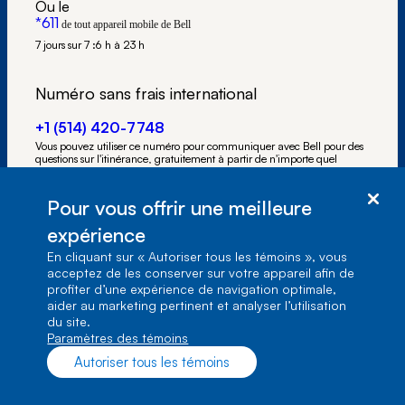
Ou le
*611
de tout appareil mobile de Bell
7 jours sur 7 :
6 h à 23 h
Numéro sans frais international
+1 (514) 420-7748
Vous pouvez utiliser ce numéro pour communiquer avec Bell pour des
questions sur l'itinérance, gratuitement à partir de n'importe quel
appareil mobile Bell.
Pour vous offrir une meilleure
Autres options
expérience
En cliquant sur « Autoriser tous les témoins », vous
Trouver un magasin
acceptez de les conserver sur votre appareil afin de
profiter d’une expérience de navigation optimale,
aider au marketing pertinent et analyser l’utilisation
du site.
Paramètres des témoins
Autoriser tous les témoins
À noter