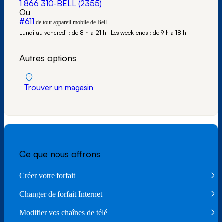
1 866 310-BELL (2355)
Ou
#611
de tout appareil mobile de Bell
Lundi au vendredi : de 8 h à 21 h
Les week-ends : de 9 h à 18 h
Autres options
Trouver un magasin
Ce que nous offrons
Créer votre forfait
Changer de forfait Internet
Modifier vos chaînes de télé