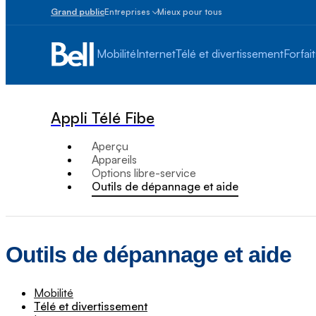
Grand public
Entreprises
Mieux pour tous
Petites
entreprises
Mobilité
Internet
Télé et divertissement
Forfait
1
à
100
employés
Appli Télé Fibe
Moyennes
et
Aperçu
grandes
Appareils
Plus
Options libre-service
de
Outils de dépannage et aide
100
employés
Outils de dépannage et aide
Mobilité
Télé et divertissement