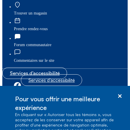
Trouver un magasin
Prendre rendez-vous
Forum communautaire
Commentaires sur le site
Services d’accessibilité
Services d’accessibilité
|
|
Plan du site
© Bell Canada, 2026. Tous droits réservés.
Pour vous offrir une meilleure
|
Conditions d’utilisation
expérience
En cliquant sur « Autoriser tous les témoins », vous
1, carrefour Alexander-Graham-Bell, Aile A-7,
acceptez de les conserver sur votre appareil afin de
Verdun, Québec, H3E 3B3
profiter d’une expérience de navigation optimale,