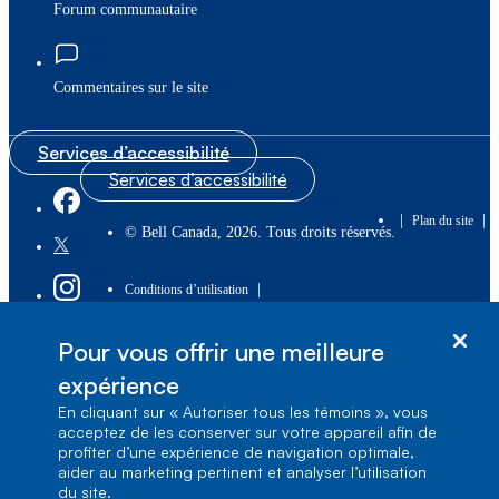
Forum communautaire
Commentaires sur le site
Services d’accessibilité
Services d’accessibilité
|
|
Plan du site
© Bell Canada, 2026. Tous droits réservés.
|
Conditions d’utilisation
Pour vous offrir une meilleure
1, carrefour Alexander-Graham-Bell, Aile A-7,
Verdun, Québec, H3E 3B3
expérience
En cliquant sur « Autoriser tous les témoins », vous
acceptez de les conserver sur votre appareil afin de
profiter d’une expérience de navigation optimale,
aider au marketing pertinent et analyser l’utilisation
du site.