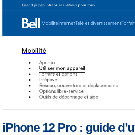
Grand public
Entreprises
Mieux pour tous
Petites
entreprises
Mobilité
Internet
Télé et divertissement
Forfait
1
à
100
employés
Mobilité
Moyennes
et
Aperçu
grandes
Utiliser mon appareil
Plus
Forfaits et options
de
Prépayé
100
Réseau, couverture et déplacements
employés
Options libre-service
Outils de dépannage et aide
iPhone 12 Pro : guide d’uti