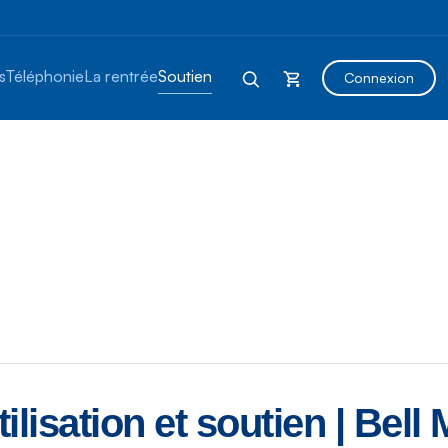
s
Téléphonie
La rentrée
Soutien
Connexion
lisation et soutien | Bell 