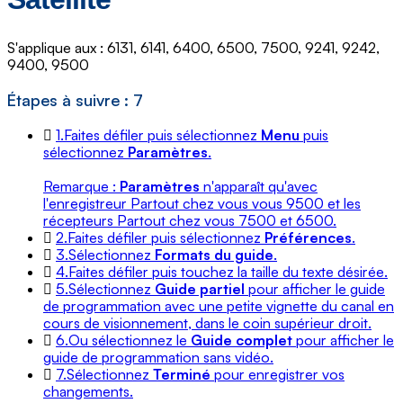
S'applique aux : 6131, 6141, 6400, 6500, 7500, 9241, 9242,
9400, 9500
Étapes à suivre : 7
1.
Faites défiler puis sélectionnez
Menu
puis
sélectionnez
Paramètres
.
Remarque :
Paramètres
n'apparaît qu'avec
l'enregistreur Partout chez vous vous 9500 et les
récepteurs Partout chez vous 7500 et 6500.
2.
Faites défiler puis sélectionnez
Préférences
.
3.
Sélectionnez
Formats du guide
.
4.
Faites défiler puis touchez la taille du texte désirée.
5.
Sélectionnez
Guide partiel
pour afficher le guide
de programmation avec une petite vignette du canal en
cours de visionnement, dans le coin supérieur droit.
6.
Ou sélectionnez le
Guide complet
pour afficher le
guide de programmation sans vidéo.
7.
Sélectionnez
Terminé
pour enregistrer vos
changements.