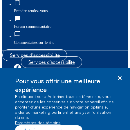
Prendre rendez-vous
Forum communautaire
Commentaires sur le site
Services d’accessibilité
Services d’accessibilité
|
|
Plan du site
© Bell Canada, 2026. Tous droits réservés.
Pour vous offrir une meilleure
|
Conditions d’utilisation
expérience
En cliquant sur « Autoriser tous les témoins », vous
1, carrefour Alexander-Graham-Bell, Aile A-7,
acceptez de les conserver sur votre appareil afin de
Verdun, Québec, H3E 3B3
profiter d’une expérience de navigation optimale,
aider au marketing pertinent et analyser l’utilisation
du site.
Paramètres des témoins