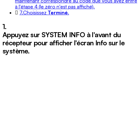
maintenant correspondre au code que vous avez entré
à l'étape 4 (le zéro n'est pas affiché).
7.
Choisissez
Terminé
.
1.
Appuyez sur
SYSTEM INFO
à l'avant du
récepteur pour afficher l'écran Info sur le
système.