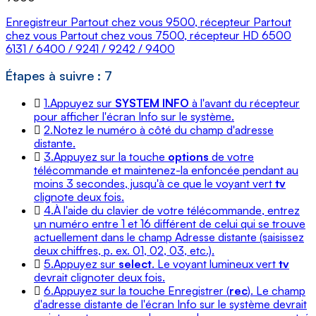
Enregistreur Partout chez vous 9500, récepteur Partout
chez vous Partout chez vous 7500, récepteur HD 6500
6131 / 6400 / 9241 / 9242 / 9400
Étapes à suivre : 7
1.
Appuyez sur
SYSTEM INFO
à l'avant du récepteur
pour afficher l'écran Info sur le système.
2.
Notez le numéro à côté du champ d'adresse
distante.
3.
Appuyez sur la touche
options
de votre
télécommande et maintenez-la enfoncée pendant au
moins 3 secondes, jusqu'à ce que le voyant vert
tv
clignote deux fois.
4.
À l'aide du clavier de votre télécommande, entrez
un numéro entre 1 et 16 différent de celui qui se trouve
actuellement dans le champ Adresse distante (saisissez
deux chiffres, p. ex. 01, 02, 03, etc.).
5.
Appuyez sur
select
. Le voyant lumineux vert
tv
devrait clignoter deux fois.
6.
Appuyez sur la touche Enregistrer (
rec
). Le champ
d'adresse distante de l'écran Info sur le système devrait