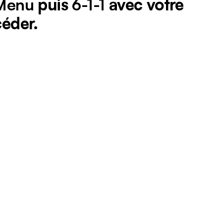
Menu
puis
6-1-1
avec votre
éder.