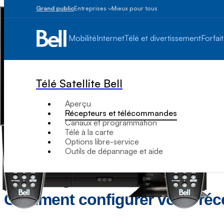
Grand public
Entreprises
Mieux pour tous
Petites
entreprises
Mobilité
Internet
Télé et divertissement
Forfait
1
à
100
employés
Télé Satellite Bell
Moyennes
et
Aperçu
grandes
Récepteurs et télécommandes
Plus
Canaux et programmation
de
Télé à la carte
100
Options libre-service
employés
Outils de dépannage et aide
Comment configurer votre réc