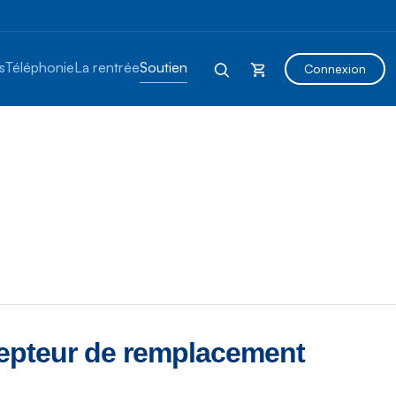
s
Téléphonie
La rentrée
Soutien
Connexion
epteur de remplacement