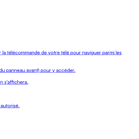
Ontario
Île-
du-
Prince-
Édouard
Québec
er la télécommande de votre télé pour naviguer parmi les
Saskatchewan
Yukon
du panneau avant) pour y accéder.
n s'affichera.
autorisé.