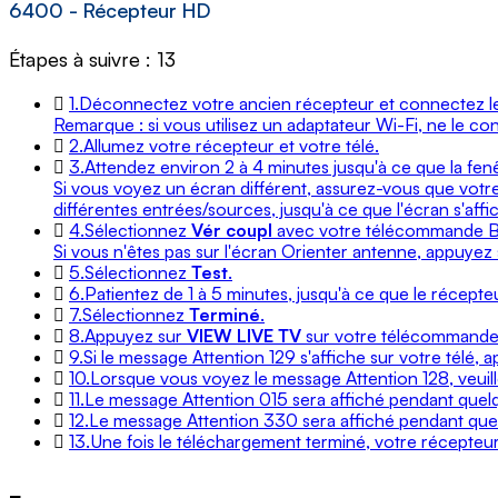
6400 - Récepteur HD
Étapes à suivre : 13
1.
Déconnectez votre ancien récepteur et connectez 
Remarque : si vous utilisez un adaptateur Wi-Fi, ne le co
2.
Allumez votre récepteur et votre télé.
3.
Attendez environ 2 à 4 minutes jusqu'à ce que la fenê
Si vous voyez un écran différent, assurez-vous que votre
différentes entrées/sources, jusqu'à ce que l'écran s'affi
4.
Sélectionnez
Vér coupl
avec votre télécommande Be
Si vous n'êtes pas sur l'écran Orienter antenne, appuyez
5.
Sélectionnez
Test
.
6.
Patientez de 1 à 5 minutes, jusqu'à ce que le récepteur
7.
Sélectionnez
Terminé
.
8.
Appuyez sur
VIEW LIVE TV
sur votre télécommande
9.
Si le message Attention 129 s'affiche sur votre télé, 
10.
Lorsque vous voyez le message Attention 128, veuil
11.
Le message Attention 015 sera affiché pendant quelq
12.
Le message Attention 330 sera affiché pendant que
13.
Une fois le téléchargement terminé, votre récepteur p