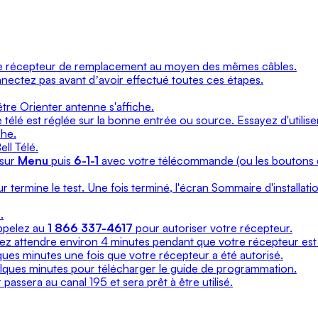
le récepteur de remplacement au moyen des mêmes câbles.
nnectez pas avant dʼavoir effectué toutes ces étapes.
tre Orienter antenne s'affiche.
 télé est réglée sur la bonne entrée ou source. Essayez d'utilis
che.
ll Télé.
 sur
Menu
puis
6-1-1
avec votre télécommande (ou les boutons 
 termine le test. Une fois terminé, l'écran Sommaire d'installatio
.
appelez au
1 866 337-4617
pour autoriser votre récepteur.
lez attendre environ 4 minutes pendant que votre récepteur est 
ues minutes une fois que votre récepteur a été autorisé.
lques minutes pour télécharger le guide de programmation.
assera au canal 195 et sera prêt à être utilisé.