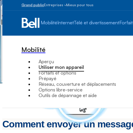
Grand public
Entreprises
Mieux pour tous
Petites
entreprises
Mobilité
Internet
Télé et divertissement
Forfait
1
à
100
employés
Mobilité
Moyennes
et
Aperçu
grandes
Utiliser mon appareil
Plus
Forfaits et options
de
Prépayé
100
Réseau, couverture et déplacements
employés
Options libre-service
Outils de dépannage et aide
Comment envoyer un message t