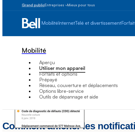
Grand public
Entreprises
Mieux pour tous
Petites
entreprises
Mobilité
Internet
Télé et divertissement
Forfait
1
à
100
employés
Mobilité
Moyennes
et
Aperçu
grandes
Utiliser mon appareil
Plus
Forfaits et options
de
Prépayé
100
Réseau, couverture et déplacements
employés
Options libre-service
Outils de dépannage et aide
Comment afficher les notificat