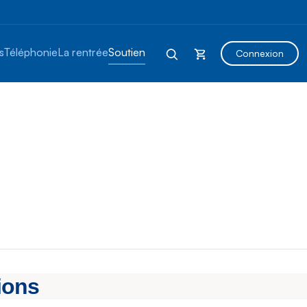
s
Téléphonie
La rentrée
Soutien
Connexion
ions