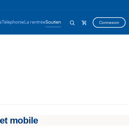
s
Téléphonie
La rentrée
Soutien
Connexion
net mobile