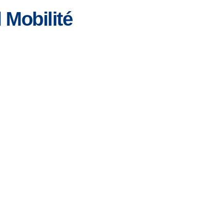
 Mobilité
Ontario
Île-
du-
Prince-
Édouard
Québec
Saskatchewan
Yukon