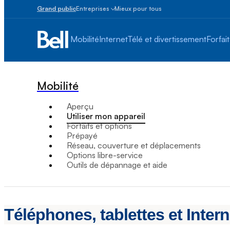
Grand public
Entreprises
Mieux pour tous
Petites
entreprises
Mobilité
Internet
Télé et divertissement
Forfait
1
à
100
employés
Mobilité
Moyennes
et
Aperçu
grandes
Utiliser mon appareil
Plus
Forfaits et options
de
Prépayé
100
Réseau, couverture et déplacements
employés
Options libre-service
Outils de dépannage et aide
Téléphones, tablettes et Inter