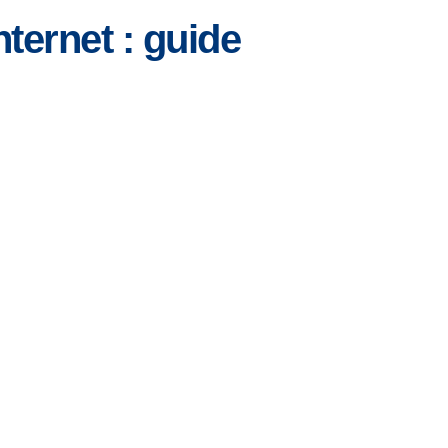
ternet : guide
Ontario
Île-
du-
Prince-
Édouard
Québec
Saskatchewan
Yukon