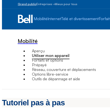
Grand public
Entreprises
Mieux pour tous
Petites
entreprises
Mobilité
Internet
Télé et divertissement
Forfait
1
à
100
employés
Mobilité
Moyennes
et
Aperçu
grandes
Utiliser mon appareil
Plus
Forfaits et options
de
Prépayé
100
Réseau, couverture et déplacements
employés
Options libre-service
Outils de dépannage et aide
Tutoriel pas à pas