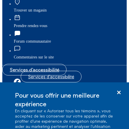
Trouver un magasin
Prendre rendez-vous
Forum communautaire
Commentaires sur le site
Services d’accessibilité
Services d’accessibilité
|
|
Plan du site
© Bell Canada, 2026. Tous droits réservés.
Pour vous offrir une meilleure
|
Conditions d’utilisation
expérience
En cliquant sur « Autoriser tous les témoins », vous
1, carrefour Alexander-Graham-Bell, Aile A-7,
acceptez de les conserver sur votre appareil afin de
Verdun, Québec, H3E 3B3
profiter d’une expérience de navigation optimale,
aider au marketing pertinent et analyser l’utilisation