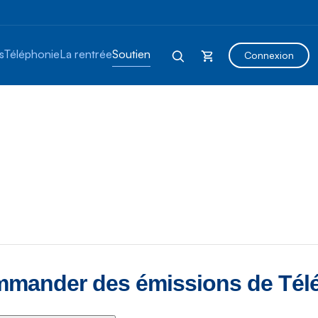
s
Téléphonie
La rentrée
Soutien
Connexion
ommander des émissions de Télé 