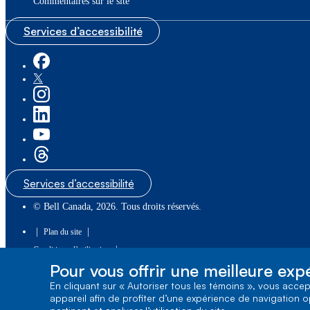
Commentaires sur le site
Services d’accessibilité
Services d’accessibilité
© Bell Canada, 2026. Tous droits réservés.
|
|
Plan du site
|
Conditions d’utilisation
Pour vous offrir une meilleure exp
1, carrefour Alexander-Graham-Bell, Aile A-7,
En cliquant sur « Autoriser tous les témoins », vous acce
Verdun, Québec, H3E 3B3
appareil afin de profiter d’une expérience de navigation o