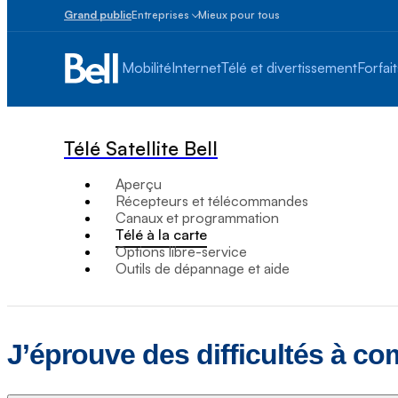
Grand public
Entreprises
Mieux pour tous
Petites
entreprises
Mobilité
Internet
Télé et divertissement
Forfait
1
à
100
employés
Télé Satellite Bell
Moyennes
et
Aperçu
grandes
Récepteurs et télécommandes
Plus
Canaux et programmation
de
Télé à la carte
100
Options libre-service
employés
Outils de dépannage et aide
J’éprouve des difficultés à c