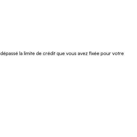
Ontario
Île-
du-
Prince-
Édouard
Québec
 dépassé la limite de crédit que vous avez fixée pour votre
Saskatchewan
Yukon