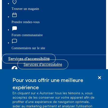
Trouver un magasin
Prendre rendez-vous
Forum communautaire
Commentaires sur le site
Services d’accessibilité
Services d’accessibilité
|
|
Plan du site
© Bell Canada, 2026. Tous droits réservés.
Pour vous offrir une meilleure
|
Conditions d’utilisation
expérience
En cliquant sur « Autoriser tous les témoins », vous
1, carrefour Alexander-Graham-Bell, Aile A-7,
acceptez de les conserver sur votre appareil afin de
Verdun, Québec, H3E 3B3
profiter d’une expérience de navigation optimale,
aider au marketing pertinent et analyser l’utilisation