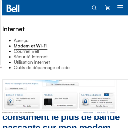
Panier
Internet
Aperçu
Modem et Wi-Fi
Courriel Bell
Sécurité Internet
Utilisation Internet
Outils de dépannage et aide
Comment déterminer quels
sont les appareils qui
consument le plus de bande
passante sur mon modem