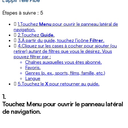
L’appli Télé Fibe
Étapes à suivre : 5
1.
Touchez
Menu
pour ouvrir le panneau latéral de
navigation.
2.
Touchez
Guide
.
3.
À partir du guide, touchez l’icône
Filtrer
.
4.
Cliquez sur les cases à cocher pour ajouter (ou
retirer) autant de filtres que vous le désirez. Vous
pouvez filtrer par :
Chaînes auxquelles vous êtes abonné.
Favoris.
Genres (p. ex., sports, films, famille, etc.)
Langue
5.
Touchez le
X
pour retourner au guide.
1.
Touchez
Menu
pour ouvrir le panneau latéral
de navigation.