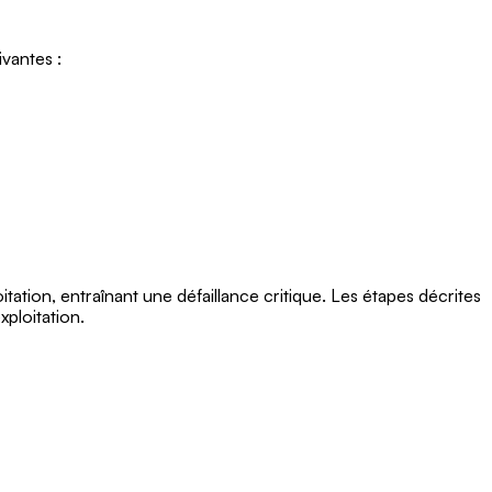
Ontario
ivantes :
Île-
du-
Prince-
Édouard
Québec
Saskatchewan
Yukon
ation, entraînant une défaillance critique. Les étapes décrites
ploitation.