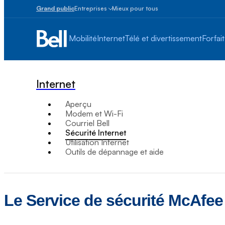
Grand public
Entreprises
Mieux pour tous
Petites
entreprises
Mobilité
Internet
Télé et divertissement
Forfait
1
à
100
employés
Internet
Moyennes
et
Aperçu
grandes
Modem et Wi-Fi
Plus
Courriel Bell
de
Sécurité Internet
100
Utilisation Internet
employés
Outils de dépannage et aide
Le Service de sécurité McAfee