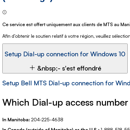
Ce service est offert uniquement aux clients de MTS au Man
Afin d’obtenir le soutien relatif à votre région, veuillez sélecti
Setup Dial-up connection for Windows 10
&nbsp;- s'est effondré
Setup Bell MTS Dial-up connection for Win
Which Dial-up access number 
In Manitoba:
204-225-4638
In Canada (outside of Manitoba) or the U.S.:
1-888-518-5