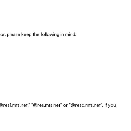
r, please keep the following in mind:
res1.mts.net," "@res.mts.net" or "@resc.mts.net". If you