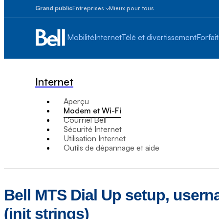
Grand public
Entreprises
Mieux pour tous
Petites
entreprises
Mobilité
Internet
Télé et divertissement
Forfait
1
à
100
employés
Internet
Moyennes
et
Aperçu
grandes
Modem et Wi-Fi
Plus
Courriel Bell
de
Sécurité Internet
100
Utilisation Internet
employés
Outils de dépannage et aide
Bell MTS Dial Up setup, usern
(init strings)