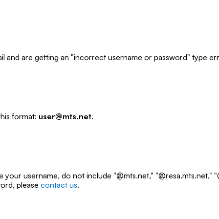
l and are getting an "incorrect username or password" type erro
this format:
user@mts.net
.
 your username, do not include "@mts.net," "@resa.mts.net," "@
ord, please
contact us
.