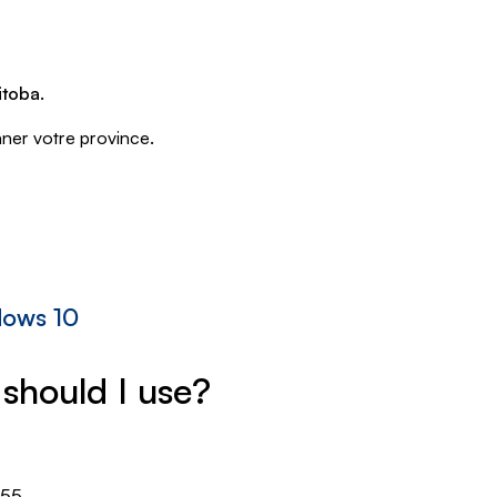
itoba.
onner votre province.
dows 10
should I use?
555