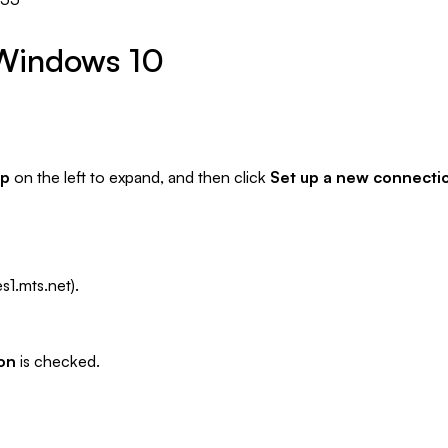
 Windows 10
up
on the left to expand, and then click
Set up a new connecti
1.mts.net).
ion
is checked.