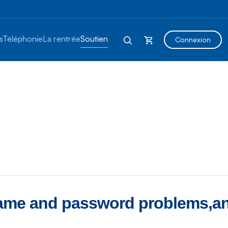
s
Téléphonie
La rentrée
Soutien
Connexion
ame and password problems,and