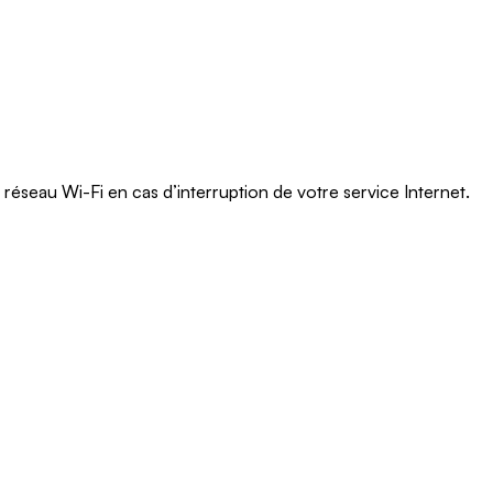
Ontario
Île-
du-
Prince-
Édouard
Québec
 réseau Wi-Fi en cas d’interruption de votre service Internet.
Saskatchewan
Yukon