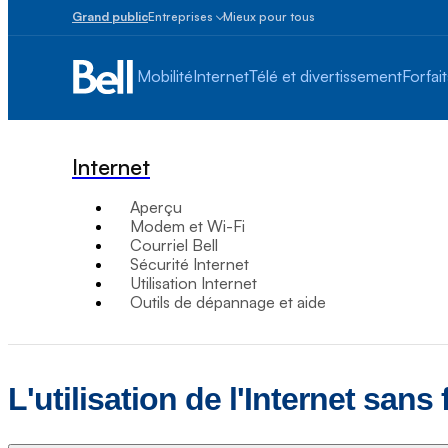
Grand public
Entreprises
Mieux pour tous
Petites
entreprises
Mobilité
Internet
Télé et divertissement
Forfait
1
à
100
employés
Internet
Moyennes
et
Aperçu
grandes
Modem et Wi-Fi
Plus
Courriel Bell
de
Sécurité Internet
100
Utilisation Internet
employés
Outils de dépannage et aide
L'utilisation de l'Internet sans