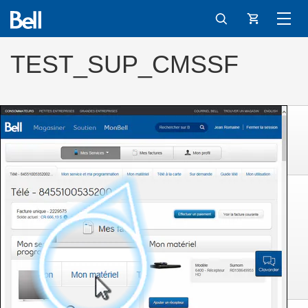
Panier
TEST_SUP_CMSSF
Ouvrez un navigateur Web.
Tapez
bell.ca/
dans la barre
dʼadresses, puis appuyez
sur
Enter
sur votre clavier.