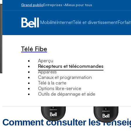
Grand public
Entreprises
Mieux pour tous
Petites
entreprises
Mobilité
Internet
Télé et divertissement
Forfait
1
à
100
employés
Télé Fibe
Moyennes
et
Aperçu
grandes
Récepteurs et télécommandes
Plus
Appareils
de
Canaux et programmation
100
Télé à la carte
employés
Options libre-service
Outils de dépannage et aide
Comment consulter les rensei