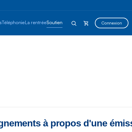
s
Téléphonie
La rentrée
Soutien
Connexion
gnements à propos d'une émiss