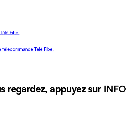
Ontario
Île-
du-
Prince-
élé Fibe.
Édouard
Québec
e télécommande Télé Fibe.
Saskatchewan
Yukon
ous regardez, appuyez sur
INFO