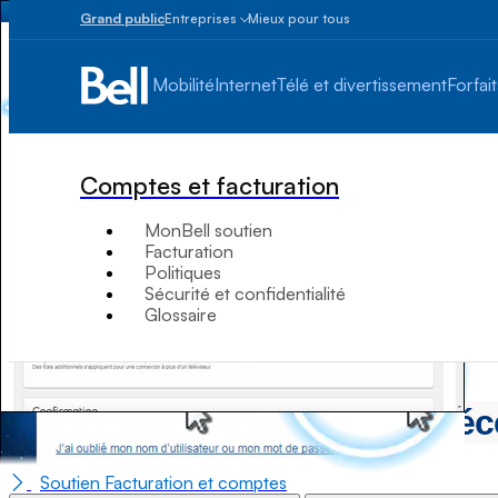
Grand public
Entreprises
Mieux pour tous
Petites
entreprises
Mobilité
Internet
Télé et divertissement
Forfait
1
à
100
employés
Comptes et facturation
Moyennes
et
MonBell soutien
grandes
Facturation
Plus
Politiques
de
Sécurité et confidentialité
100
Glossaire
employés
Comment commander des récepte
Soutien Facturation et comptes