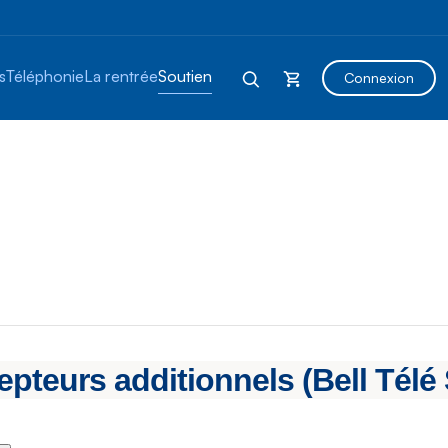
s
Téléphonie
La rentrée
Soutien
Connexion
urs additionnels (Bell Télé S