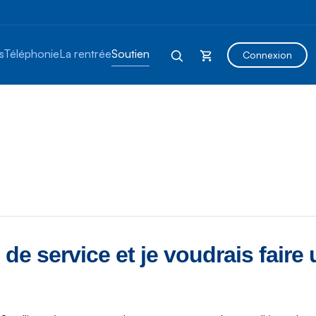
s
Téléphonie
La rentrée
Soutien
Connexion
n de service et je voudrais faire