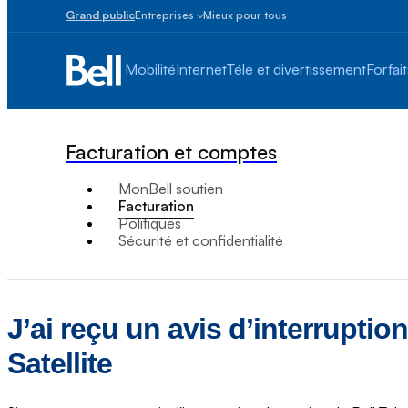
Grand public
Entreprises
Mieux pour tous
Petites
entreprises
Mobilité
Internet
Télé et divertissement
Forfait
1
à
100
employés
Facturation et comptes
Moyennes
et
MonBell soutien
grandes
Facturation
Plus
Politiques
de
Sécurité et confidentialité
100
employés
J’ai reçu un avis d’interruptio
Satellite