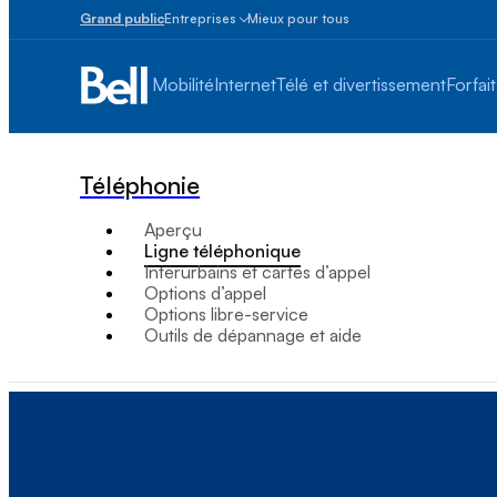
Grand public
Entreprises
Mieux pour tous
Petites
entreprises
Mobilité
Internet
Télé et divertissement
Forfait
1
à
100
employés
Téléphonie
Moyennes
et
Aperçu
grandes
Ligne téléphonique
Plus
Interurbains et cartes d’appel
de
Options d’appel
100
Options libre-service
employés
Outils de dépannage et aide