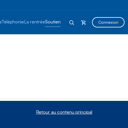
s
Téléphonie
La rentrée
Soutien
Connexion
Retour au contenu principal