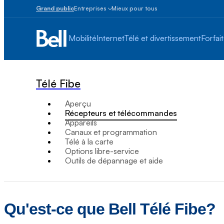
Grand public
Entreprises
Mieux pour tous
Petites
entreprises
Mobilité
Internet
Télé et divertissement
Forfait
1
à
100
employés
Télé Fibe
Moyennes
et
Aperçu
grandes
Récepteurs et télécommandes
Plus
Appareils
de
Canaux et programmation
100
Télé à la carte
employés
Options libre-service
Outils de dépannage et aide
Qu'est-ce que Bell Télé Fibe?