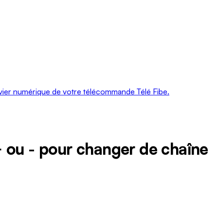
Ontario
Île-
du-
Prince-
Édouard
Québec
Saskatchewan
lavier numérique de votre télécommande Télé Fibe.
Yukon
+
ou
-
pour changer de chaîne