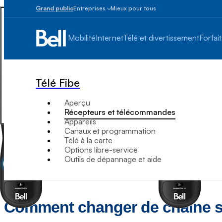
Grand public
Entreprises
Mieux pour tous
Petites
entreprises
Mobilité
Internet
Télé et divertissement
Forfait
1
à
100
employés
Télé Fibe
Moyennes
et
Aperçu
grandes
Récepteurs et télécommandes
Plus
Appareils
de
Canaux et programmation
100
Télé à la carte
employés
Options libre-service
Outils de dépannage et aide
Comment changer de chaîne su