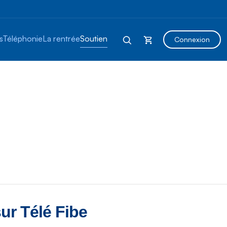
s
Téléphonie
La rentrée
Soutien
Connexion
r Télé Fibe