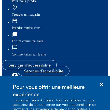
Pour nous joindre
Trouver un magasin
Prendre rendez-vous
Forum communautaire
Commentaires sur le site
Services d’accessibilité
Services d’accessibilité
|
|
Plan du site
© Bell Canada, 2026. Tous droits réservés.
Pour vous offrir une meilleure
|
Conditions d’utilisation
expérience
En cliquant sur « Autoriser tous les témoins », vous
1, carrefour Alexander-Graham-Bell, Aile A-7,
acceptez de les conserver sur votre appareil afin de
Verdun, Québec, H3E 3B3
profiter d’une expérience de navigation optimale,