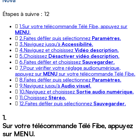
Nova
Étapes à suivre : 12
1.
Sur votre télécommande Télé Fibe, appuyez sur
MENU
.
2.
Faites défiler puis sélectionnez
Paramètres
.
3.
Naviguez jusqu'à
Accessibilité
.
4.
Naviguez et choisissez
Vidéo description
.
5.
Choisissez
Désactiver vidéo description
.
6.
Faites défiler et choisissez
Sauvegarder
.
7.
Pour vérifier votre réglage audionumérique,
appuyez sur
MENU
sur votre télécommande Télé Fibe.
8.
Faites défiler puis sélectionnez
Paramètres
.
9.
Naviguez jusqu'à
Audio visuel
.
10.
Naviguez et choisissez
Sortie audio numérique
.
11.
Choisissez
Stéréo
.
12.
Faites défiler puis sélectionnez
Sauvegarder
.
1.
Sur votre télécommande Télé Fibe, appuyez
sur
MENU
.