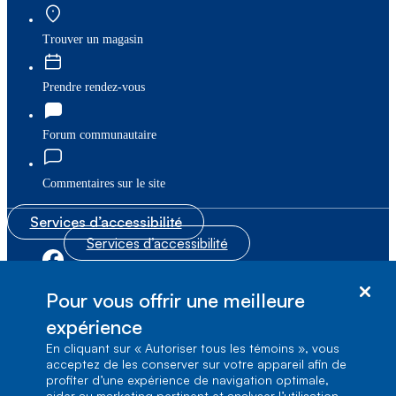
Trouver un magasin
Prendre rendez-vous
Forum communautaire
Commentaires sur le site
Services d’accessibilité
Services d’accessibilité
|
|
Plan du site
© Bell Canada, 2026. Tous droits réservés.
Pour vous offrir une meilleure
|
Conditions d’utilisation
expérience
En cliquant sur « Autoriser tous les témoins », vous
1, carrefour Alexander-Graham-Bell, Aile A-7,
acceptez de les conserver sur votre appareil afin de
Verdun, Québec, H3E 3B3
profiter d’une expérience de navigation optimale,
aider au marketing pertinent et analyser l’utilisation