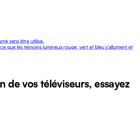
Ontario
Île-
du-
Prince-
Édouard
mé sans être utilisé.
e que les témoins lumineux rouge, vert et bleu s'allument et
Québec
Saskatchewan
Yukon
n de vos téléviseurs, essayez