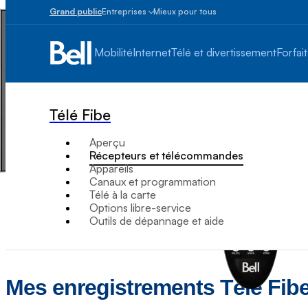
Grand public
Entreprises
Mieux pour tous
Petites
entreprises
Mobilité
Internet
Télé et divertissement
Forfait
1
à
100
employés
Télé Fibe
Moyennes
et
Aperçu
grandes
Récepteurs et télécommandes
Plus
Appareils
de
Canaux et programmation
100
Télé à la carte
employés
Options libre-service
Outils de dépannage et aide
Mes enregistrements Télé Fibe