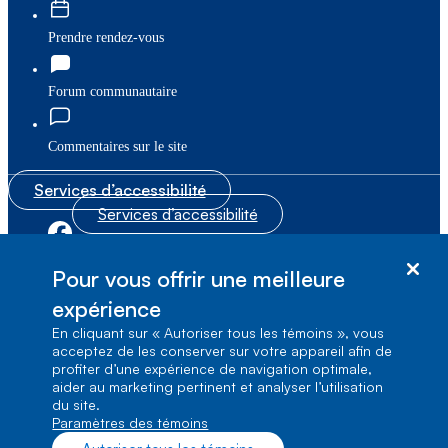
Prendre rendez-vous
Forum communautaire
Commentaires sur le site
Services d’accessibilité
Services d’accessibilité
|
|
Plan du site
© Bell Canada, 2026. Tous droits réservés.
Pour vous offrir une meilleure
|
Conditions d’utilisation
expérience
En cliquant sur « Autoriser tous les témoins », vous
1, carrefour Alexander-Graham-Bell, Aile A-7,
acceptez de les conserver sur votre appareil afin de
Verdun, Québec, H3E 3B3
profiter d’une expérience de navigation optimale,
aider au marketing pertinent et analyser l’utilisation
du site.
Paramètres des témoins