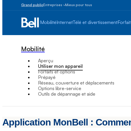
Grand public
Entreprises
Mieux pour tous
Petites
entreprises
Mobilité
Internet
Télé et divertissement
Forfait
1
à
100
employés
Mobilité
Moyennes
et
Aperçu
grandes
Utiliser mon appareil
Plus
Forfaits et options
de
Prépayé
100
Réseau, couverture et déplacements
employés
Options libre-service
Outils de dépannage et aide
Application MonBell : Comment 