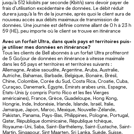
jusqu’à 512 kilobits par seconde (Kbit/s) sans devoir payer de
frais d’utilisation excédentaire de données. Le débit réduit
durera jusqu’à la fin de la journée, après quoi le client aura de
nouveau accès aux débits maximaux de transmission de
données. Une journée est définie comme allant de 0 h à 23 h
59 (HE), peu importe où le client se trouve en itinérance
Avec un forfait Ultra, dans quels pays et territoires puis-
je utiliser mes données en itinérance?
Tous les clients de Bell abonnés à un forfait Ultra profiteront
de 5 Go/jour de données en itinérance à vitesse maximale
dans les 65 pays et territoires et territoires suivants :
Allemagne, Arabie saoudite, Argentine, Aruba, Australie,
Autriche, Bahamas, Barbade, Belgique, Bonaire, Brésil,
Chine, Colombie, Corée du Sud, Costa Rica, Croatie, Cuba,
Curaçao, Danemark, Égypte, Émirats arabes unis, Espagne,
États-Unis (y compris Porto Rico et les îles Vierges
américaines), France, Grèce, Guadeloupe, Hong Kong,
Hongrie, Inde, Indonésie, Irlande, Islande, Israël, Italie,
Jamaïque, Japon, Maroc, Mexique, Nouvelle-Zélande,
Pakistan, Panama, Pays-Bas, Philippines, Pologne, Portugal,
Qatar, République dominicaine, République tchèque,
Royaume-Uni, Saba, Saint-Barthélemy, Saint-Eustache, Saint-
Martin, Singapour, Sint Maarten, Sri Lanka, Suède, Suisse,