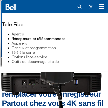
Panier
Télé Fibe
Aperçu
Récepteurs et télécommandes
Appareils
Canaux et programmation
Télé à la carte
Options libre-service
Outils de dépannage et aide
Comment installer ou
remplacer votre enregistreur
Partout chez vous 4K sans fil