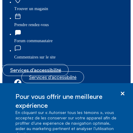
Trouver un magasin
Prendre rendez-vous
Forum communautaire
Commentaires sur le site
Services d’accessibilité
Services d’accessibilité
|
|
Plan du site
© Bell Canada, 2026. Tous droits réservés.
Pour vous offrir une meilleure
|
Conditions d’utilisation
expérience
En cliquant sur « Autoriser tous les témoins », vous
1, carrefour Alexander-Graham-Bell, Aile A-7,
acceptez de les conserver sur votre appareil afin de
Verdun, Québec, H3E 3B3
profiter d’une expérience de navigation optimale,
aider au marketing pertinent et analyser l’utilisation