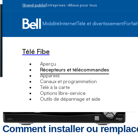
Grand public
Entreprises
Mieux pour tous
Petites
entreprises
Mobilité
Internet
Télé et divertissement
Forfait
1
à
100
employés
Télé Fibe
Moyennes
et
Aperçu
grandes
Récepteurs et télécommandes
Plus
Appareils
de
Canaux et programmation
100
Télé à la carte
employés
Options libre-service
Outils de dépannage et aide
Comment installer ou remplacer