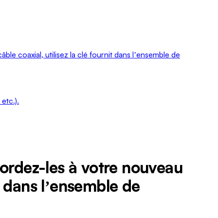
Ontario
Île-
du-
Prince-
e coaxial, utilisez la clé fournit dans lʼensemble de
Édouard
Québec
Saskatchewan
etc.).
Yukon
cordez-les à votre nouveau
it dans lʼensemble de