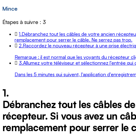
Mince
Étapes à suivre : 3
1.
Débranchez tout les câbles de votre ancien récepteur 
remplacement pour serrer le câble. Ne serrez pas trop.
2.
Raccordez le nouveau récepteur à une prise électriq
Remarque : il est normal que les voyants du récepteur 
3.
Allumez votre téléviseur et sélectionnez l'entrée qui 
Dans les 5 minutes qui suivent, l'application d'enregistrem
1.
Débranchez tout les câbles de
récepteur. Si vous avez un câbl
remplacement pour serrer le c