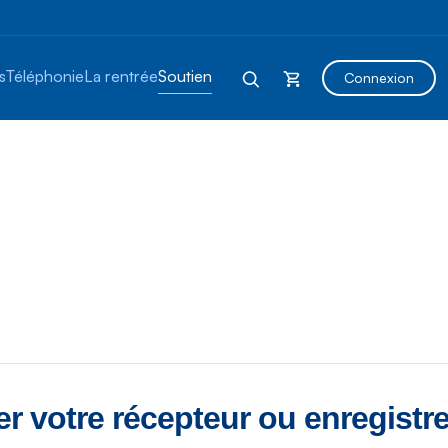
s
Téléphonie
La rentrée
Soutien
Connexion
 votre récepteur ou enregistreu