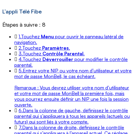
L’appli Télé Fibe
Étapes à suivre : 8
1.
Touchez
Menu
pour ouvrir le panneau latéral de
navigation.
2.
Touchez
Paramètres
.
3.
Touchez
Contrôle Parental
.
4.
Touchez
Déverrouiller
pour modifier le contrôle
parental.
5.
Entrez votre NIP ou votre nom d’utilisateur et votre
mot de passe
MonBell
, le cas échéant.
Remarque : Vous devrez utiliser votre nom d’utilisateur
et votre mot de passe
MonBell
la première fois, mais
vous pourrez ensuite définir un NIP une fois la session
ouverte.
6.
Dans la colonne de gauche, définissez le contrôle
parental qui s’appliquera à tous les appareils (actuels ou
futurs) qui sont liés à votre compte.
7.
Dans la colonne de droite, définissez le contrôle
parental qui s’appliquera à l’appareil actuel. Ce réglage