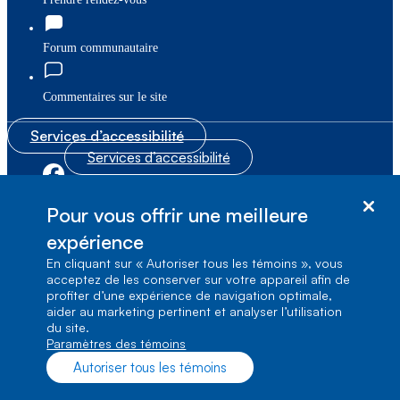
Forum communautaire
Commentaires sur le site
Services d’accessibilité
Services d’accessibilité
|
|
Plan du site
© Bell Canada, 2026. Tous droits réservés.
Pour vous offrir une meilleure
|
Conditions d’utilisation
expérience
En cliquant sur « Autoriser tous les témoins », vous
1, carrefour Alexander-Graham-Bell, Aile A-7,
acceptez de les conserver sur votre appareil afin de
Verdun, Québec, H3E 3B3
profiter d’une expérience de navigation optimale,
aider au marketing pertinent et analyser l’utilisation
du site.
Paramètres des témoins
Autoriser tous les témoins