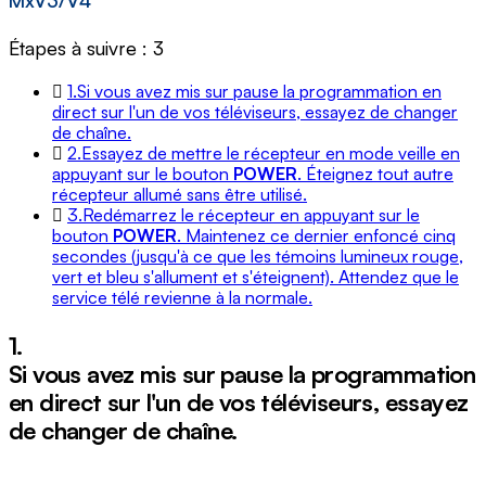
MxV3/V4
Étapes à suivre : 3
1.
Si vous avez mis sur pause la programmation en
direct sur l'un de vos téléviseurs, essayez de changer
de chaîne.
2.
Essayez de mettre le récepteur en mode veille en
appuyant sur le bouton
POWER
. Éteignez tout autre
récepteur allumé sans être utilisé.
3.
Redémarrez le récepteur en appuyant sur le
bouton
POWER
. Maintenez ce dernier enfoncé cinq
secondes (jusqu'à ce que les témoins lumineux rouge,
vert et bleu s'allument et s'éteignent). Attendez que le
service télé revienne à la normale.
1.
Si vous avez mis sur pause la programmation
en direct sur l'un de vos téléviseurs, essayez
de changer de chaîne.