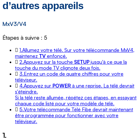
d’autres appareils
MxV3/V4
Étapes à suivre : 5
1.
Allumez votre télé. Sur votre télécommande MxV4,
maintenez
TV
enfoncé.
2.
Appuyez sur la touche
SETUP
jusqu'à ce que la
touche du mode TV clignote deux fois.
3.
Entrez un code de quatre chiffres pour votre
téléviseur.
4.
Appuyez sur
POWER
à une reprise. La télé devrait
s'éteindre.
Si la télé reste allumée, répétez ces étapes, en essayant
chaque code listé pour votre modèle de télé.
5.
Votre télécommande Télé Fibe devrait maintenant
être programmée pour fonctionner avec votre
téléviseur.
1.