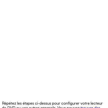
Répétez les étapes ci-dessus pour configurer votre lecteur
de DVD ou vos autres appareils. Vous pouvez
trouver des