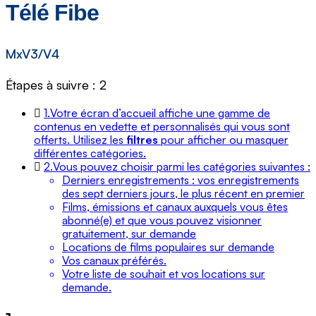
Télé Fibe
MxV3/V4
Étapes à suivre : 2
1.
Votre écran d’accueil affiche une gamme de
contenus en vedette et personnalisés qui vous sont
offerts. Utilisez les
filtres
pour afficher ou masquer
différentes catégories.
2.
Vous pouvez choisir parmi les catégories suivantes :
Derniers enregistrements : vos enregistrements
des sept derniers jours, le plus récent en premier
Films, émissions et canaux auxquels vous êtes
abonné(e) et que vous pouvez visionner
gratuitement, sur demande
Locations de films populaires sur demande
Vos canaux préférés.
Votre liste de souhait et vos locations sur
demande.