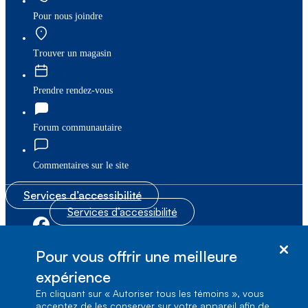
Pour nous joindre
Trouver un magasin
Prendre rendez-vous
Forum communautaire
Commentaires sur le site
Services d’accessibilité
Services d’accessibilité
|
|
Plan du site
© Bell Canada, 2026. Tous droits réservés.
Pour vous offrir une meilleure
|
Conditions d’utilisation
expérience
En cliquant sur « Autoriser tous les témoins », vous
1, carrefour Alexander-Graham-Bell, Aile A-7,
acceptez de les conserver sur votre appareil afin de
Verdun, Québec, H3E 3B3