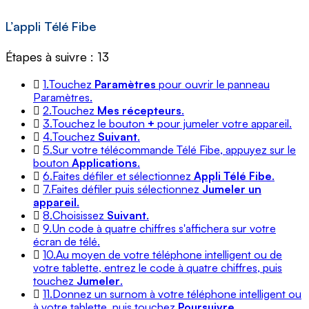
L’appli Télé Fibe
Étapes à suivre : 13
1.
Touchez
Paramètres
pour ouvrir le panneau
Paramètres.
2.
Touchez
Mes récepteurs
.
3.
Touchez le bouton
+
pour jumeler votre appareil.
4.
Touchez
Suivant
.
5.
Sur votre télécommande Télé Fibe, appuyez sur le
bouton
Applications
.
6.
Faites défiler et sélectionnez
Appli Télé Fibe
.
7.
Faites défiler puis sélectionnez
Jumeler un
appareil
.
8.
Choisissez
Suivant
.
9.
Un code à quatre chiffres s'affichera sur votre
écran de télé.
10.
Au moyen de votre téléphone intelligent ou de
votre tablette, entrez le code à quatre chiffres, puis
touchez
Jumeler
.
11.
Donnez un surnom à votre téléphone intelligent ou
à votre tablette, puis touchez
Poursuivre
.