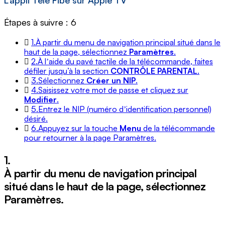
L’appli Télé Fibe sur Apple TV
Étapes à suivre : 6
1.
À partir du menu de navigation principal situé dans le
haut de la page, sélectionnez
Paramètres
.
2.
À lʼaide du pavé tactile de la télécommande, faites
défiler jusqu’à la section
CONTRÔLE PARENTAL
.
3.
Sélectionnez
Créer un NIP
.
4.
Saisissez votre mot de passe et cliquez sur
Modifier
.
5.
Entrez le NIP (numéro dʼidentification personnel)
désiré.
6.
Appuyez sur la touche
Menu
de la télécommande
pour retourner à la page Paramètres.
1.
À partir du menu de navigation principal
situé dans le haut de la page, sélectionnez
Paramètres
.