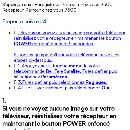
S'applique aux : Enregistreur Partout chez vous 9500,
Récepteur Partout chez vous 7500
Étapes à suivre : 4
1.
Si vous ne voyez aucune image sur votre téléviseur,
réinitialisez votre récepteur en maintenant le bouton
POWER
enfoncé pendant 5 secondes.
Si une image apparaît sur votre téléviseur, suivez les
étapes ci-dessous.
2.
Appuyez sur la touche
menu
de votre
télécommande Bell Télé Satellite. Faites défiler puis
sélectionnez
Paramètres
.
3.
Faites défiler puis sélectionnez
Réglages
.
4.
Lisez l'avertissement puis sélectionnez
Oui
.
1.
Si vous ne voyez aucune image sur votre
téléviseur, réinitialisez votre récepteur en
maintenant le bouton
POWER
enfoncé