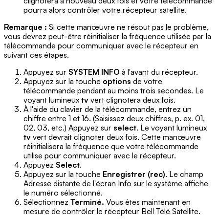
clignotera à nouveau deux fois et votre télécommande
pourra alors contrôler votre récepteur satellite.
Remarque :
Si cette manœuvre ne résout pas le problème,
vous devrez peut-être réinitialiser la fréquence utilisée par la
télécommande pour communiquer avec le récepteur en
suivant ces étapes.
Appuyez sur
SYSTEM INFO
à l'avant du récepteur.
Appuyez sur la touche
options
de votre
télécommande pendant au moins trois secondes. Le
voyant lumineux
tv
vert clignotera deux fois.
À l'aide du clavier de la télécommande, entrez un
chiffre entre 1 et 16. (Saisissez deux chiffres, p. ex. 01,
02, 03, etc.) Appuyez sur
select
. Le voyant lumineux
tv
vert devrait clignoter deux fois. Cette manœuvre
réinitialisera la fréquence que votre télécommande
utilise pour communiquer avec le récepteur.
Appuyez
Select
.
Appuyez sur la touche
Enregistrer (rec)
. Le champ
Adresse distante de l'écran Info sur le système affiche
le numéro sélectionné.
Sélectionnez
Terminé.
Vous êtes maintenant en
mesure de contrôler le récepteur Bell Télé Satellite.