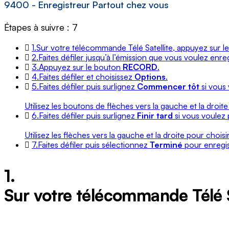
9400 - Enregistreur Partout chez vous
Étapes à suivre : 7
1.
Sur votre télécommande Télé Satellite, appuyez sur 
2.
Faites défiler jusqu’à l’émission que vous voulez enreg
3.
Appuyez sur le bouton
RECORD
.
4.
Faites défiler et choisissez
Options
.
5.
Faites défiler puis surlignez
Commencer tôt
si vous 
Utilisez les boutons de flèches vers la gauche et la droi
6.
Faites défiler puis surlignez
Finir tard
si vous voulez 
Utilisez les flèches vers la gauche et la droite pour choi
7.
Faites défiler puis sélectionnez
Terminé
pour enregis
1.
Sur votre télécommande Télé S