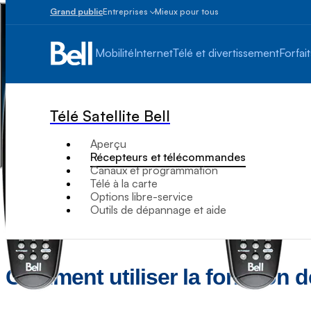
Grand public
Entreprises
Mieux pour tous
Petites
entreprises
Mobilité
Internet
Télé et divertissement
Forfait
1
à
100
employés
Télé Satellite Bell
Moyennes
et
Aperçu
grandes
Récepteurs et télécommandes
Plus
Canaux et programmation
de
Télé à la carte
100
Options libre-service
employés
Outils de dépannage et aide
Comment utiliser la fonction de