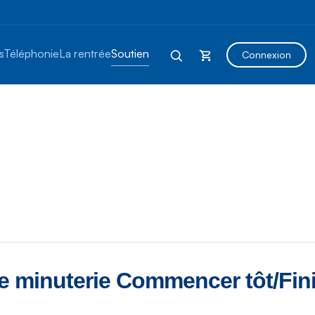
s
Téléphonie
La rentrée
Soutien
Connexion
 minuterie Commencer tôt/Finir 