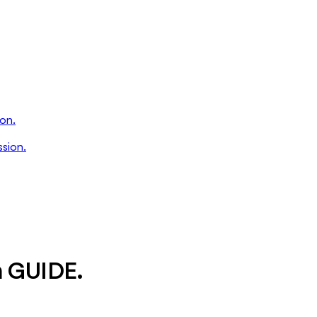
Ontario
Île-
du-
Prince-
Édouard
Québec
ion.
Saskatchewan
ssion.
Yukon
n
GUIDE
.