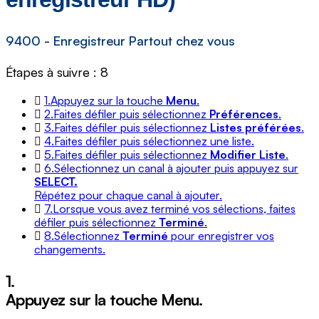
9400 - Enregistreur Partout chez vous
Étapes à suivre : 8
1.
Appuyez sur la touche
Menu
.
2.
Faites défiler puis sélectionnez
Préférences
.
3.
Faites défiler puis sélectionnez
Listes pr
éf
é
r
é
es
.
4.
Faites défiler puis sélectionnez une liste.
5.
Faites défiler puis sélectionnez
Modifier Liste
.
6.
Sélectionnez un canal à ajouter puis appuyez sur
SELECT.
Répétez pour chaque canal à ajouter.
7.
Lorsque vous avez terminé vos sélections, faites
défiler puis sélectionnez
Terminé
.
8.
Sélectionnez
Terminé
pour enregistrer vos
changements.
1.
Appuyez sur la touche
Menu
.