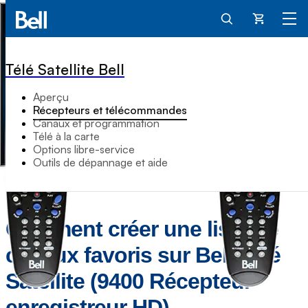
Panier
Télé Satellite Bell
Aperçu
Récepteurs et télécommandes
Canaux et programmation
Télé à la carte
Options libre-service
Outils de dépannage et aide
Comment créer une liste de
canaux favoris sur Bell Télé
Satellite (9400 Récepteur
enregistreur HD)