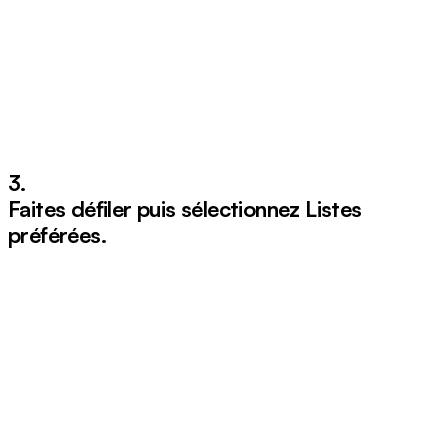
3.
Faites défiler puis sélectionnez
Listes
pr
éf
é
r
é
es
.