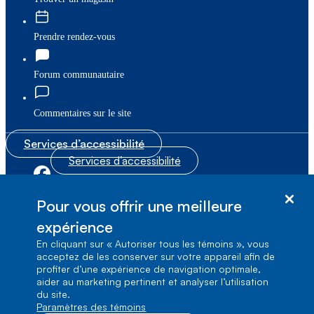
Prendre rendez-vous
Forum communautaire
Commentaires sur le site
Services d’accessibilité
Services d’accessibilité
|
|
Plan du site
© Bell Canada, 2026. Tous droits réservés.
Pour vous offrir une meilleure
|
Conditions d’utilisation
expérience
En cliquant sur « Autoriser tous les témoins », vous
1, carrefour Alexander-Graham-Bell, Aile A-7,
acceptez de les conserver sur votre appareil afin de
Verdun, Québec, H3E 3B3
profiter d’une expérience de navigation optimale,
aider au marketing pertinent et analyser l’utilisation
du site.
Paramètres des témoins