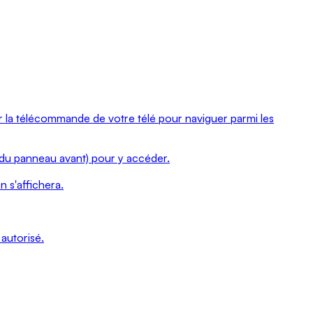
Ontario
Île-
du-
Prince-
Édouard
Québec
er la télécommande de votre télé pour naviguer parmi les
Saskatchewan
Yukon
du panneau avant) pour y accéder.
n s'affichera.
autorisé.