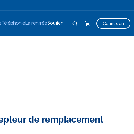
s
Téléphonie
La rentrée
Soutien
Connexion
epteur de remplacement