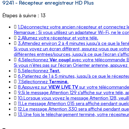
9241 - Récepteur enregistreur HD Plus
Étapes à suivre : 13
1.
Déconnectez votre ancien récepteur et connectez 
Remarque : Si vous utilisez un adaptateur Wi-Fi, ne le c
2.
Allumez votre récepteur et votre télé.
3.
Attendez environ 2 à 4 minutes jusqu'à ce que la fenê
Si vous voyez un écran différent, assurez-vous que votre
différentes entrées/sources, jusqu'à ce que l'écran s'affi
4.
Sélectionnez
Vér coupl
avec votre télécommande Be
Si vous n'êtes pas sur l'écran Orienter antenne, appuyez
5.
Sélectionnez
Test
.
6.
Patientez de 1 à 5 minutes, jusqu'à ce que le récepteur
7.
Sélectionnez
Terminé
.
8.
Appuyez sur
VIEW LIVE TV
sur votre télécommande
9.
Si le message Attention 129 s'affiche sur votre télé, 
10.
Lorsque vous voyez le message Attention 128, veuil
11.
Le message Attention 015 sera affiché pendant quelq
12.
Le message Attention 330 sera affiché pendant que
13.
Une fois le téléchargement terminé, votre récepteur p