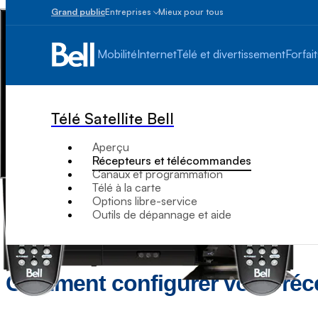
Grand public
Entreprises
Mieux pour tous
Petites
entreprises
Mobilité
Internet
Télé et divertissement
Forfait
1
à
100
employés
Télé Satellite Bell
Moyennes
et
Aperçu
grandes
Récepteurs et télécommandes
Plus
Canaux et programmation
de
Télé à la carte
100
Options libre-service
employés
Outils de dépannage et aide
Comment configurer votre réc