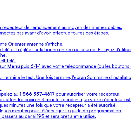
le récepteur de remplacement au moyen des mêmes câbles.
onnectez pas avant dʼavoir effectué toutes ces étapes.
tre Orienter antenne s'affiche.
 télé est réglée sur la bonne entrée ou source. Essayez d'utilis
che.
ll Télé.
 sur
Menu
puis
6-1-1
avec votre télécommande (ou les boutons 
 termine le test. Une fois terminé, l'écran Sommaire d'installatio
.
appelez au
1 866 337-4617
pour autoriser votre récepteur.
lez attendre environ 4 minutes pendant que votre récepteur est 
ues minutes une fois que votre récepteur a été autorisé.
lques minutes pour télécharger le guide de programmation.
assera au canal 195 et sera prêt à être utilisé.