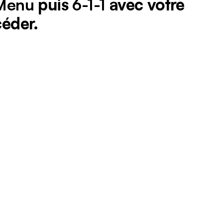
Menu
puis
6-1-1
avec votre
éder.