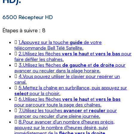
6500 Récepteur HD
Étapes à suivre : 8
1.
Appuyez sur la touche
guide
de votre
télécommande Bell Télé Satellite.
2.
Utilisez les flèches
vers le haut
et
vers le bas
pour
faire défiler les chaînes.
3.
Utilisez les flèches
de gauche
et
de droite
pour
avancer ou reculer dans la plage horaire.
4.
Vous pouvez utiliser le clavier pour repérer un
canal.
5.
Mettez la chaîne en surbrillance, puis appuyez sur
select
pour la choisir.
6.
Utilisez les flèches
vers le haut
et
vers le bas
pour parcourir toute la page des chaînes.
7.
Utilisez les touches
avancer
et
reculer
pour
avancer ou reculer d'une pleine journée.
8.
Pour avancer d'un nombre d'heures précis,
appuyez sur le nombre d'heures désiré, suivi
immédiatement de la
flèche vers la droite
.