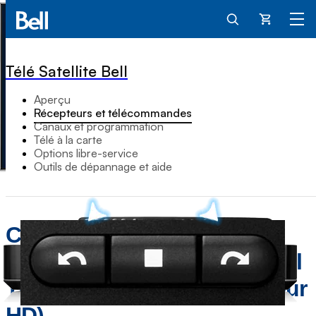
Panier
Télé Satellite Bell
Aperçu
Récepteurs et télécommandes
Canaux et programmation
Télé à la carte
Options libre-service
Outils de dépannage et aide
Comment naviguer dans le
guide de programmation Bell
Télé Satellite (6500 Récepteur
HD).